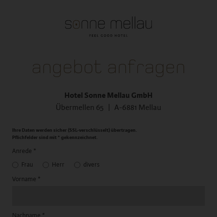
DE
angebot anfragen
Hotel Sonne Mellau GmbH
Übermellen 65 | A-6881 Mellau
Ihre Daten werden sicher (SSL-verschlüsselt) übertragen.
Pflichfelder sind mit * gekennzeichnet.
Anrede
*
Frau
Herr
divers
Vorname
*
Nachname
*