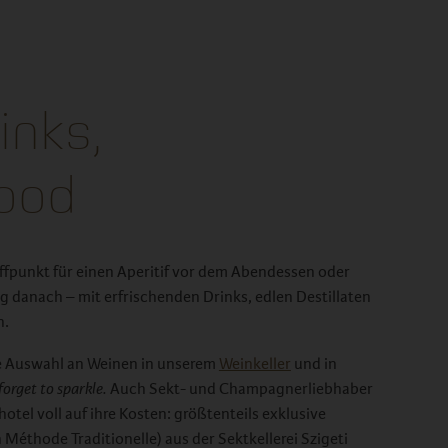
inks,
ood
reffpunkt für einen Aperitif vor dem Abendessen oder
danach – mit erfrischenden Drinks, edlen Destillaten
n.
e Auswahl an Weinen in unserem
Weinkeller
und in
orget to sparkle.
Auch Sekt- und Champagnerliebhaber
el voll auf ihre Kosten: größtenteils exklusive
 Méthode Traditionelle) aus der Sektkellerei Szigeti