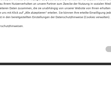
 zu Ihrem Nutzerverhalten an unsere Partner zum Zwecke der Nutzung in sozialen Med
eiteren Daten zusammen, die sie unabhängig von unserer Website von Ihnen erhalte
uns mit Klick auf „Alle akzeptieren“ erteilen. Sie können Ihre erteilte Einwilligung je
t in den bereitgestellten Einstellungen der Datenschutzhinweise (Cookies verwalten).
enschutzhinweisen.
entdecken
Hotel
Zimmer
reich