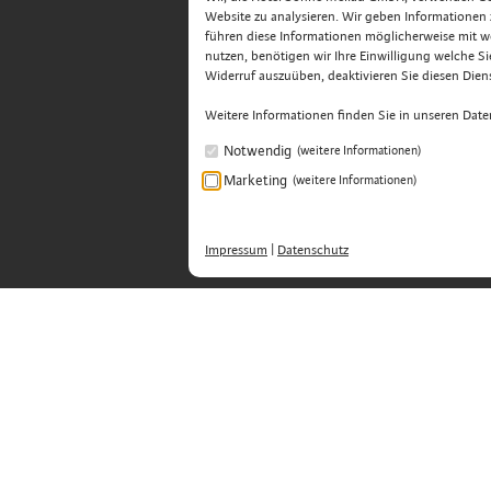
Website zu analysieren. Wir geben Informationen
führen diese Informationen möglicherweise mit w
nutzen, benötigen wir Ihre Einwilligung welche Sie 
Widerruf auszuüben, deaktivieren Sie diesen Diens
Weitere Informationen finden Sie in unseren Dat
Notwendig
(weitere Informationen)
Marketing
(weitere Informationen)
Impressum
|
Datenschutz
Hotel Sonne Mellau GmbH - Feel good 
Übermellen 65
.
A-6881 Mellau
.
Bregenzerwald, Öster