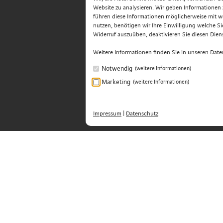
Website zu analysieren. Wir geben Informationen
führen diese Informationen möglicherweise mit w
nutzen, benötigen wir Ihre Einwilligung welche Sie 
Widerruf auszuüben, deaktivieren Sie diesen Diens
Weitere Informationen finden Sie in unseren Dat
Notwendig
(weitere Informationen)
Marketing
(weitere Informationen)
Impressum
|
Datenschutz
Hotel Sonne Mellau GmbH - Feel good 
Übermellen 65
.
A-6881 Mellau
.
Bregenzerwald, Öster