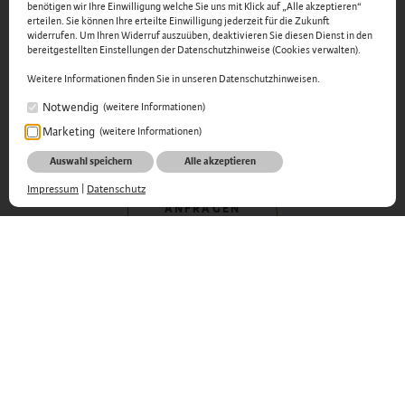
benötigen wir Ihre Einwilligung welche Sie uns mit Klick auf „Alle akzeptieren“
erteilen. Sie können Ihre erteilte Einwilligung jederzeit für die Zukunft
28.03.-02.04.2027
widerrufen. Um Ihren Widerruf auszuüben, deaktivieren Sie diesen Dienst in den
bereitgestellten Einstellungen der Datenschutzhinweise (Cookies verwalten).
Weitere Informationen finden Sie in unseren Datenschutzhinweisen.
Notwendig
(weitere Informationen)
804,- €
Marketing
(weitere Informationen)
Auswahl speichern
Alle akzeptieren
Impressum
|
Datenschutz
ANFRAGEN
inklusivleistungen