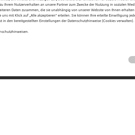
 zu Ihrem Nutzerverhalten an unsere Partner zum Zwecke der Nutzung in sozialen Med
eiteren Daten zusammen, die sie unabhängig von unserer Website von Ihnen erhalte
uns mit Klick auf „Alle akzeptieren“ erteilen. Sie können Ihre erteilte Einwilligung je
t in den bereitgestellten Einstellungen der Datenschutzhinweise (Cookies verwalten).
enschutzhinweisen.
entdecken
Hotel
Zimmer
reich