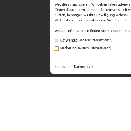
Website zu analysieren. Wir geben Informationen
führen diese Informationen möglicherweise mit w
nutzen, benötigen wir Ihre Einwilligung welche Sie 
Widerruf auszuüben, deaktivieren Sie diesen Diens
Weitere Informationen finden Sie in unseren Dat
Notwendig
(weitere Informationen)
Marketing
(weitere Informationen)
Impressum
|
Datenschutz
Hotel Sonne Mellau GmbH - Feel good 
Übermellen 65
.
A-6881 Mellau
.
Bregenzerwald, Öster